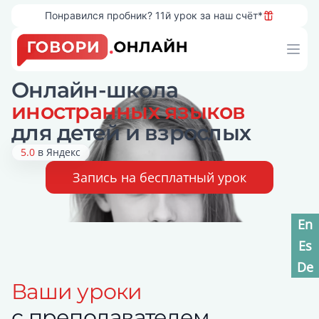
Понравился пробник? 11й урок за наш счёт*
Workflow
Ope
Онлайн-школа
иностранных языков
для детей и взрослых
5.0
в Яндекс
Запись на бесплатный урок
En
Es
De
Ваши уроки
с преподавателем