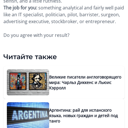
selfish, and a little ruthless.
The job for you:
something analytical and fairly well paid
like an IT specialist, politician, pilot, barrister, surgeon,
advertising executive, stockbroker, or entrepreneur.
Do you agree with your result?
Читайте также
Великие писатели англоговорящего
мира: Чарльз Диккенс и Льюис
Кэрролл
Аргентина: рай для испанского
языка, новых граждан и детей под
танго