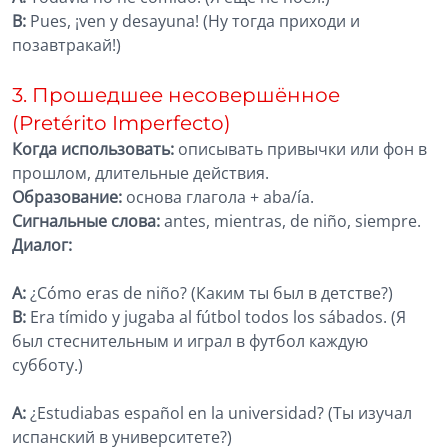
B:
Pues, ¡ven y desayuna! (Ну тогда приходи и
позавтракай!)
3. Прошедшее несовершённое
(Pretérito Imperfecto)
Когда использовать:
описывать привычки или фон в
прошлом, длительные действия.
Образование:
основа глагола + aba/ía.
Сигнальные слова:
antes, mientras, de niño, siempre.
Диалог:
A:
¿Cómo eras de niño? (Каким ты был в детстве?)
B:
Era tímido y jugaba al fútbol todos los sábados. (Я
был стеснительным и играл в футбол каждую
субботу.)
A:
¿Estudiabas español en la universidad? (Ты изучал
испанский в университете?)