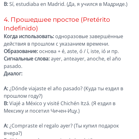
B:
Sí, estudiaba en Madrid. (Да, я учился в Мадриде.)
4. Прошедшее простое (Pretérito
Indefinido)
Когда использовать:
одноразовые завершённые
действия в прошлом с указанием времени.
Образование:
основа + é, aste, ó / í, iste, ió и пр.
Сигнальные слова:
ayer, anteayer, anoche, el año
pasado.
Диалог:
A:
¿Dónde viajaste el año pasado? (Куда ты ездил в
прошлом году?)
B:
Viajé a México y visité Chichén Itzá. (Я ездил в
Мексику и посетил Чичен-Ицу.)
A:
¿Compraste el regalo ayer? (Ты купил подарок
вчера?)