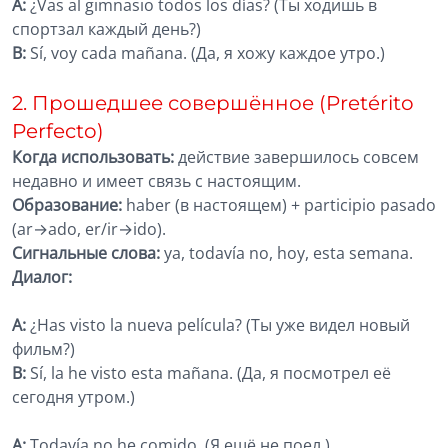
A:
¿Vas al gimnasio todos los días? (Ты ходишь в
спортзал каждый день?)
B:
Sí, voy cada mañana. (Да, я хожу каждое утро.)
2. Прошедшее совершённое (Pretérito
Perfecto)
Когда использовать:
действие завершилось совсем
недавно и имеет связь с настоящим.
Образование:
haber (в настоящем) + participio pasado
(ar→ado, er/ir→ido).
Сигнальные слова:
ya, todavía no, hoy, esta semana.
Диалог:
A:
¿Has visto la nueva película? (Ты уже видел новый
фильм?)
B:
Sí, la he visto esta mañana. (Да, я посмотрел её
сегодня утром.)
A:
Todavía no he comido. (Я ещё не поел.)