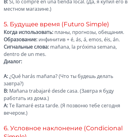
B:
Sí, lo compré en una tienda local. (Да, я купил его в
местном магазине.)
5. Будущее время (Futuro Simple)
Когда использовать:
планы, прогнозы, обещания.
Образование:
инфинитив + é, ás, á, emos, éis, án.
Сигнальные слова:
mañana, la próxima semana,
dentro de un mes.
Диалог:
A:
¿Qué harás mañana? (Что ты будешь делать
завтра?)
B:
Mañana trabajaré desde casa. (Завтра я буду
работать из дома.)
A:
Te llamaré esta tarde. (Я позвоню тебе сегодня
вечером.)
6. Условное наклонение (Condicional
Simple)