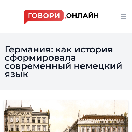
Workflow
Op
Германия: как история
сформировала
современный немецкий
язык