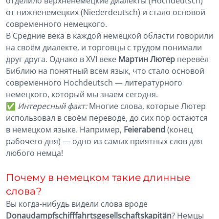
отделило верхненемецкие диалекты (Hochdeutsch)
от нижненемецких (Niederdeutsch) и стало основой
современного немецкого.
В Средние века в каждой немецкой области говорили
на своём диалекте, и торговцы с трудом понимали
друг друга. Однако в XVI веке
Мартин Лютер
перевёл
Библию на понятный всем язык, что стало основой
современного Hochdeutsch — литературного
немецкого, который мы знаем сегодня.
✅
Интересный факт:
Многие слова, которые Лютер
использовал в своём переводе, до сих пор остаются
в немецком языке. Например,
Feierabend
(конец
рабочего дня) — одно из самых приятных слов для
любого немца!
Почему в немецком такие длинные
слова?
Вы когда-нибудь видели слова вроде
Donaudampfschifffahrtsgesellschaftskapitän
? Немцы